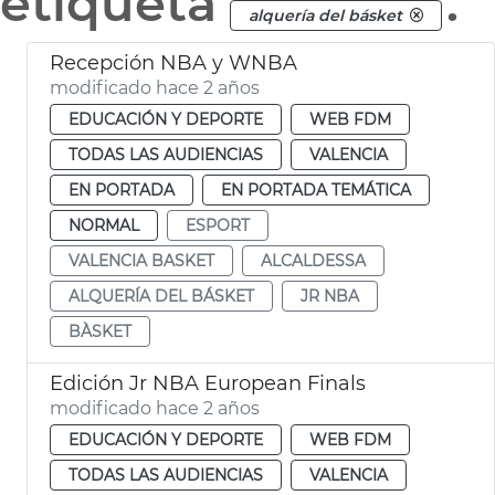
etiqueta
.
alquería del básket
Recepción NBA y WNBA
modificado hace 2 años
EDUCACIÓN Y DEPORTE
WEB FDM
TODAS LAS AUDIENCIAS
VALENCIA
EN PORTADA
EN PORTADA TEMÁTICA
NORMAL
ESPORT
VALENCIA BASKET
ALCALDESSA
ALQUERÍA DEL BÁSKET
JR NBA
BÀSKET
Edición Jr NBA European Finals
modificado hace 2 años
EDUCACIÓN Y DEPORTE
WEB FDM
TODAS LAS AUDIENCIAS
VALENCIA