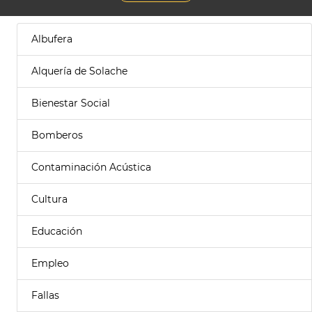
Albufera
Alquería de Solache
Bienestar Social
Bomberos
Contaminación Acústica
Cultura
Educación
Empleo
Fallas