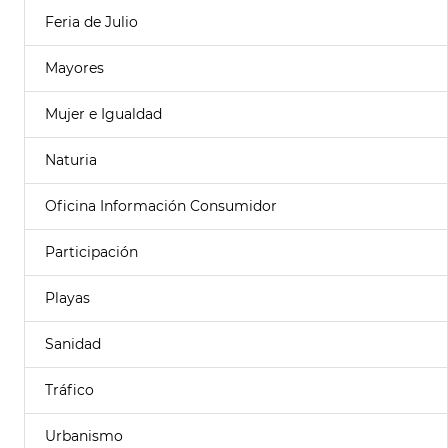
Feria de Julio
Mayores
Mujer e Igualdad
Naturia
Oficina Información Consumidor
Participación
Playas
Sanidad
Tráfico
Urbanismo