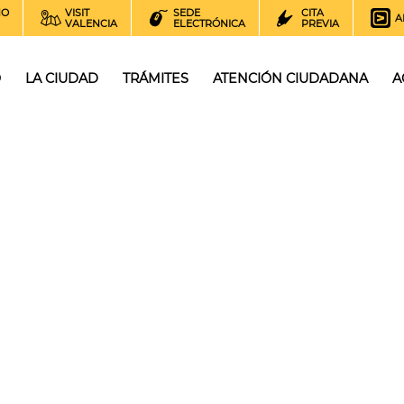
NO
VISIT
SEDE
CITA
A
VALENCIA
ELECTRÓNICA
PREVIA
O
LA CIUDAD
TRÁMITES
ATENCIÓN CIUDADANA
A