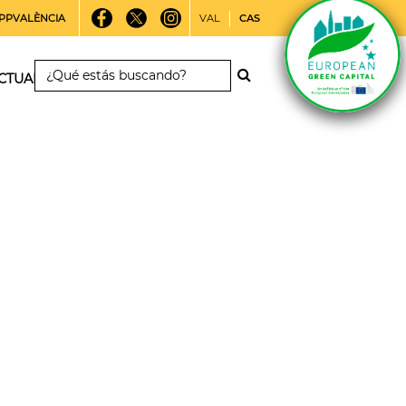
PPVALÈNCIA
VAL
CAS
CTUALIDAD