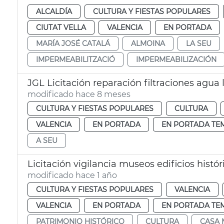
ALCALDÍA
CULTURA Y FIESTAS POPULARES
CIUTAT VELLA
VALENCIA
EN PORTADA
MARÍA JOSÉ CATALÁ
ALMOINA
LA SEU
IMPERMEABILITZACIÓ
IMPERMEABILIZACIÓN
JGL Licitación reparación filtraciones agua
modificado hace 8 meses
CULTURA Y FIESTAS POPULARES
CULTURA
VALENCIA
EN PORTADA
EN PORTADA TE
A SEU
Licitación vigilancia museos edificios histó
modificado hace 1 año
CULTURA Y FIESTAS POPULARES
VALENCIA
VALENCIA
EN PORTADA
EN PORTADA TE
PATRIMONIO HISTÓRICO
CULTURA
CASA 