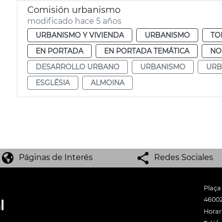
Comisión urbanismo
modificado hace 5 años
URBANISMO Y VIVIENDA
URBANISMO
TO
EN PORTADA
EN PORTADA TEMÁTICA
NO
DESARROLLO URBANO
URBANISMO
URB
ESGLÉSIA
ALMOINA
Páginas de Interés
Redes Sociales
Plaça
46002
Horari