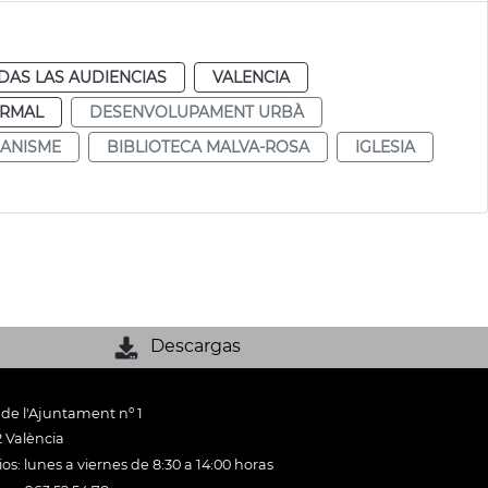
DAS LAS AUDIENCIAS
VALENCIA
RMAL
DESENVOLUPAMENT URBÀ
ANISME
BIBLIOTECA MALVA-ROSA
IGLESIA
Descargas
 de l'Ajuntament nº 1
 València
os: lunes a viernes de 8:30 a 14:00 horas