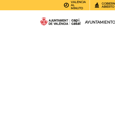
VALENCIA
GOBIER
AL
ABIERTO
MINUTO
AYUNTAMIENT