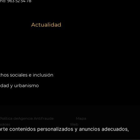
ono: 963 52 54 78
Actualidad
hos sociales e inclusión
idad y urbanismo
Política de
Agencia Antifraude
Mapa
ookies
Web
arte contenidos personalizados y anuncios adecuados,