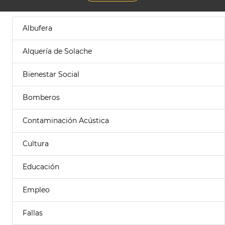
Albufera
Alquería de Solache
Bienestar Social
Bomberos
Contaminación Acústica
Cultura
Educación
Empleo
Fallas