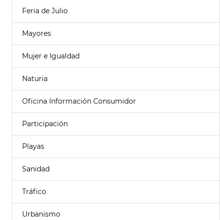
Feria de Julio
Mayores
Mujer e Igualdad
Naturia
Oficina Información Consumidor
Participación
Playas
Sanidad
Tráfico
Urbanismo