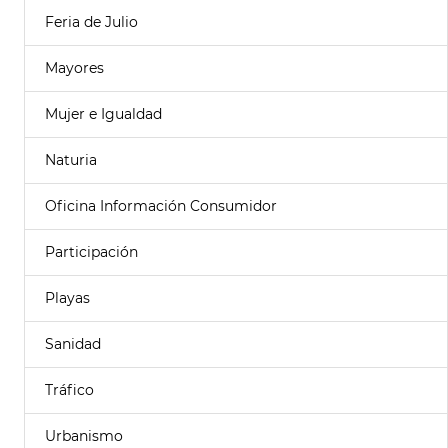
Feria de Julio
Mayores
Mujer e Igualdad
Naturia
Oficina Información Consumidor
Participación
Playas
Sanidad
Tráfico
Urbanismo