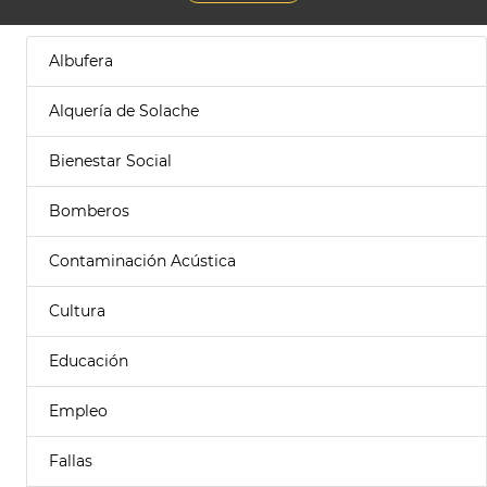
Albufera
Alquería de Solache
Bienestar Social
Bomberos
Contaminación Acústica
Cultura
Educación
Empleo
Fallas