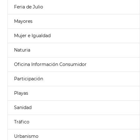
Feria de Julio
Mayores
Mujer e Igualdad
Naturia
Oficina Información Consumidor
Participación
Playas
Sanidad
Tráfico
Urbanismo