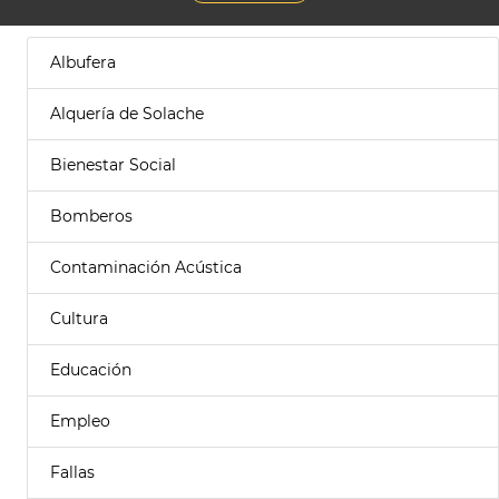
Albufera
Alquería de Solache
Bienestar Social
Bomberos
Contaminación Acústica
Cultura
Educación
Empleo
Fallas