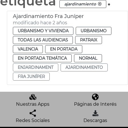
etiqueta
.
ajardinamiento
Ajardinamiento Fra Juníper
modificado hace 2 años
URBANISMO Y VIVIENDA
URBANISMO
TODAS LAS AUDIENCIAS
PATRAIX
VALENCIA
EN PORTADA
EN PORTADA TEMÁTICA
NORMAL
ENJARDINAMENT
AJARDINAMIENTO
FRA JUNÍPER
Nuestras Apps
Páginas de Interés
Redes Sociales
Descargas