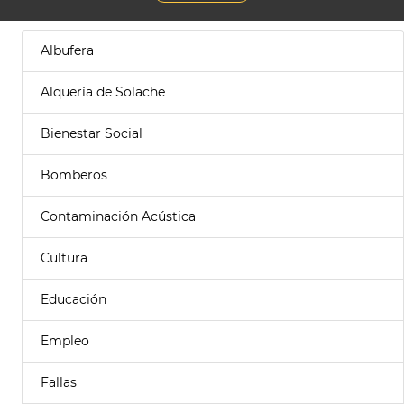
Albufera
Alquería de Solache
Bienestar Social
Bomberos
Contaminación Acústica
Cultura
Educación
Empleo
Fallas