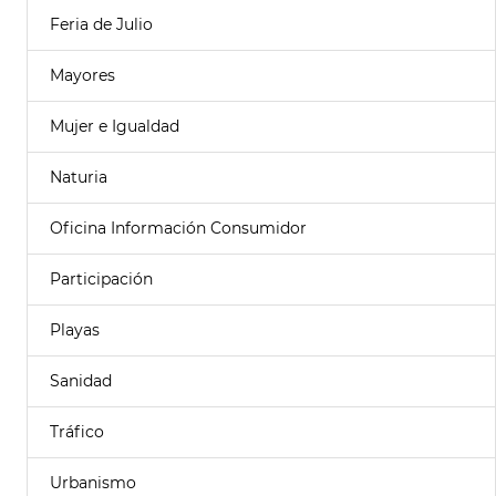
Feria de Julio
Mayores
Mujer e Igualdad
Naturia
Oficina Información Consumidor
Participación
Playas
Sanidad
Tráfico
Urbanismo