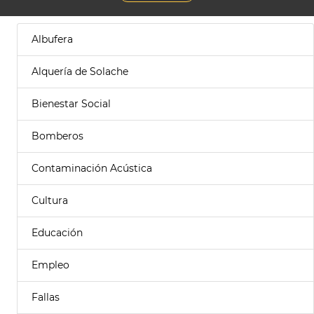
Albufera
Alquería de Solache
Bienestar Social
Bomberos
Contaminación Acústica
Cultura
Educación
Empleo
Fallas