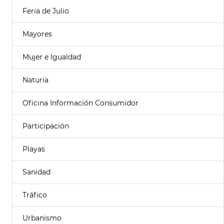
Feria de Julio
Mayores
Mujer e Igualdad
Naturia
Oficina Información Consumidor
Participación
Playas
Sanidad
Tráfico
Urbanismo