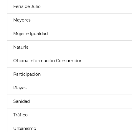
Feria de Julio
Mayores
Mujer e Igualdad
Naturia
Oficina Información Consumidor
Participación
Playas
Sanidad
Tráfico
Urbanismo