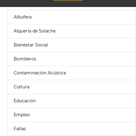
Albufera
Alquería de Solache
Bienestar Social
Bomberos
Contaminación Acústica
Cultura
Educación
Empleo
Fallas