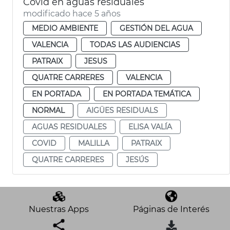
Covid en aguas residuales
modificado hace 5 años
MEDIO AMBIENTE
GESTIÓN DEL AGUA
VALENCIA
TODAS LAS AUDIENCIAS
PATRAIX
JESUS
QUATRE CARRERES
VALENCIA
EN PORTADA
EN PORTADA TEMÁTICA
NORMAL
AIGÜES RESIDUALS
AGUAS RESIDUALES
ELISA VALÍA
COVID
MALILLA
PATRAIX
QUATRE CARRERES
JESÚS
Nuestras Apps
Páginas de Interés