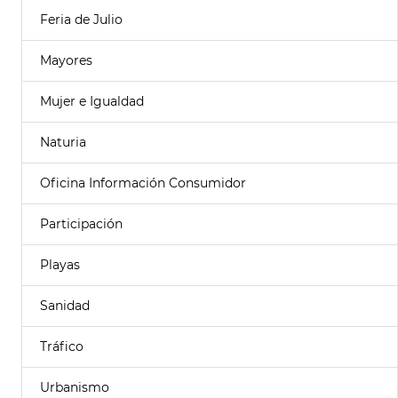
Feria de Julio
Mayores
Mujer e Igualdad
Naturia
Oficina Información Consumidor
Participación
Playas
Sanidad
Tráfico
Urbanismo