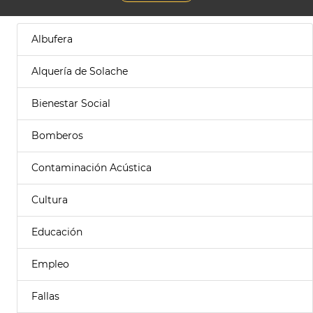
Albufera
Alquería de Solache
Bienestar Social
Bomberos
Contaminación Acústica
Cultura
Educación
Empleo
Fallas