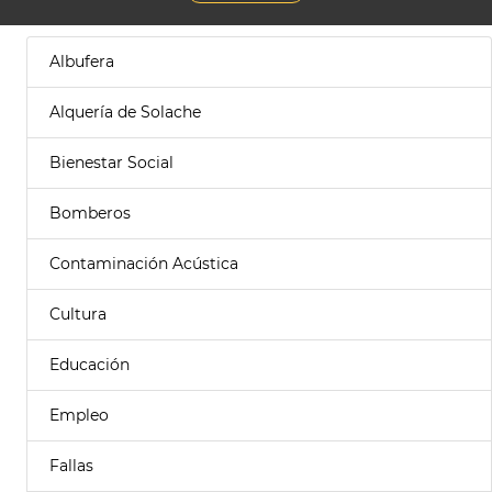
Albufera
Alquería de Solache
Bienestar Social
Bomberos
Contaminación Acústica
Cultura
Educación
Empleo
Fallas