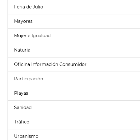
Feria de Julio
Mayores
Mujer e Igualdad
Naturia
Oficina Información Consumidor
Participación
Playas
Sanidad
Tráfico
Urbanismo