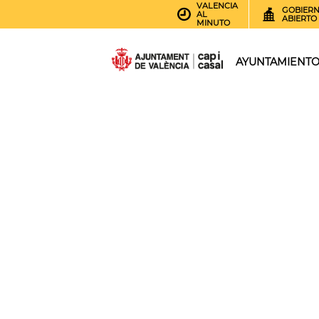
VALENCIA
GOBIER
AL
ABIERTO
MINUTO
AYUNTAMIENT