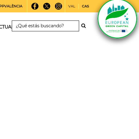
PPVALÈNCIA
VAL
CAS
CTUALIDAD