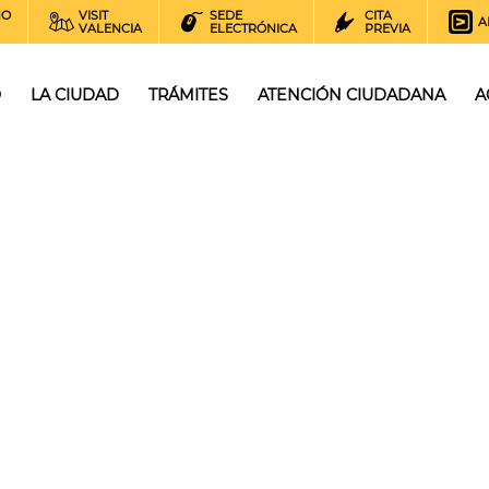
NO
VISIT
SEDE
CITA
A
VALENCIA
ELECTRÓNICA
PREVIA
O
LA CIUDAD
TRÁMITES
ATENCIÓN CIUDADANA
A