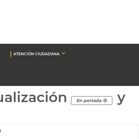
ATENCIÓN CIUDADANA
ualización
y
En portada
a