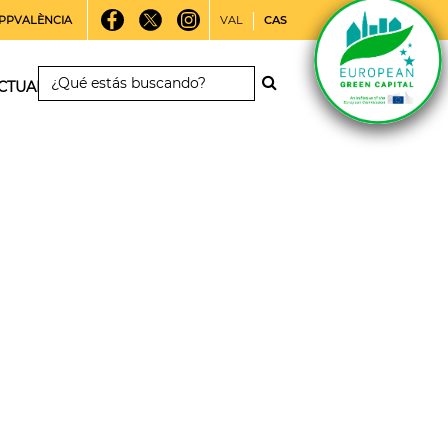
PPVALÈNCIA
VAL
CAS
CTUALIDAD