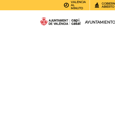
VALENCIA
GOBIER
AL
ABIERTO
MINUTO
AYUNTAMIENT