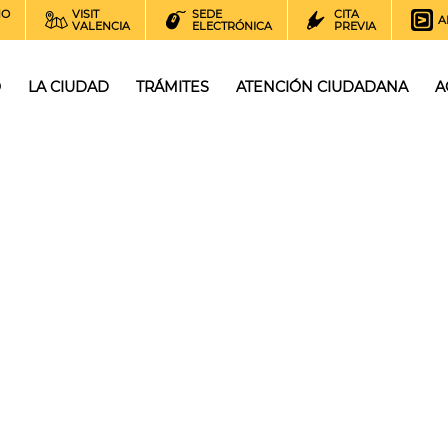
NO
VISIT
SEDE
CITA
A
VALENCIA
ELECTRÓNICA
PREVIA
O
LA CIUDAD
TRÁMITES
ATENCIÓN CIUDADANA
A