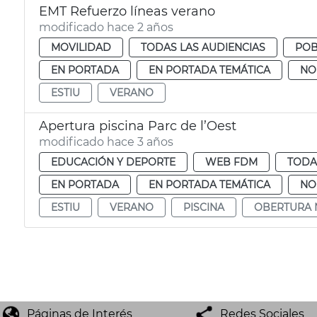
EMT Refuerzo líneas verano
modificado hace 2 años
MOVILIDAD
TODAS LAS AUDIENCIAS
POB
EN PORTADA
EN PORTADA TEMÁTICA
NO
ESTIU
VERANO
Apertura piscina Parc de l’Oest
modificado hace 3 años
EDUCACIÓN Y DEPORTE
WEB FDM
TODA
EN PORTADA
EN PORTADA TEMÁTICA
NO
ESTIU
VERANO
PISCINA
OBERTURA 
Páginas de Interés
Redes Sociales