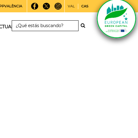
PPVALÈNCIA
VAL
CAS
CTUALIDAD