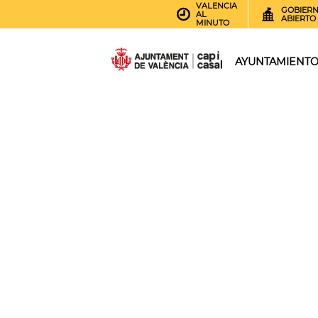
VALENCIA
GOBIER
AL
ABIERTO
MINUTO
AYUNTAMIENT