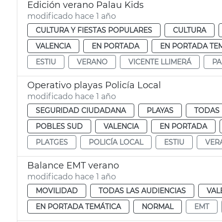
Edición verano Palau Kids
modificado hace 1 año
CULTURA Y FIESTAS POPULARES
CULTURA
VALENCIA
EN PORTADA
EN PORTADA TE
ESTIU
VERANO
VICENTE LLIMERÁ
PA
Operativo playas Policía Local
modificado hace 1 año
SEGURIDAD CIUDADANA
PLAYAS
TODAS 
POBLES SUD
VALENCIA
EN PORTADA
PLATGES
POLICÍA LOCAL
ESTIU
VER
Balance EMT verano
modificado hace 1 año
MOVILIDAD
TODAS LAS AUDIENCIAS
VAL
EN PORTADA TEMÁTICA
NORMAL
EMT