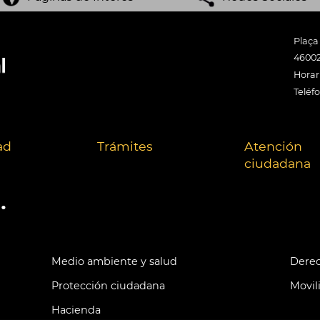
Plaça
46002
Horari
Teléf
ad
Trámites
Atención
ciudadana
.
Medio ambiente y salud
Derec
Protección ciudadana
Movil
Hacienda