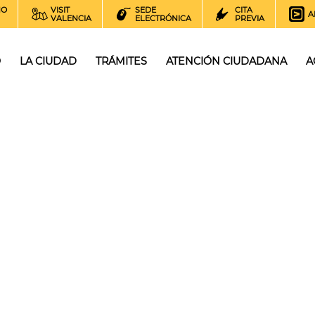
NO
VISIT
SEDE
CITA
A
VALENCIA
ELECTRÓNICA
PREVIA
O
LA CIUDAD
TRÁMITES
ATENCIÓN CIUDADANA
A