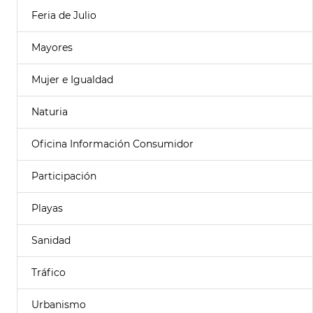
Feria de Julio
Mayores
Mujer e Igualdad
Naturia
Oficina Información Consumidor
Participación
Playas
Sanidad
Tráfico
Urbanismo