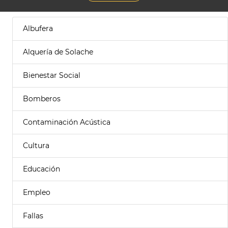
Albufera
Alquería de Solache
Bienestar Social
Bomberos
Contaminación Acústica
Cultura
Educación
Empleo
Fallas