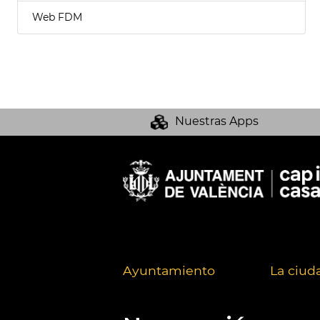
Web FDM
Nuestras Apps
Ayuntamiento
La ciud