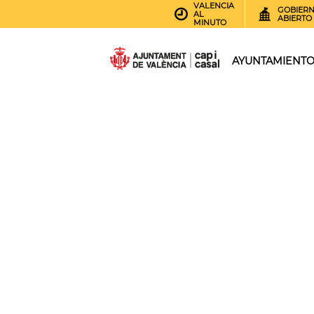
VALENCIA
GOBIER
AL
ABIERTO
MINUTO
AYUNTAMIENT