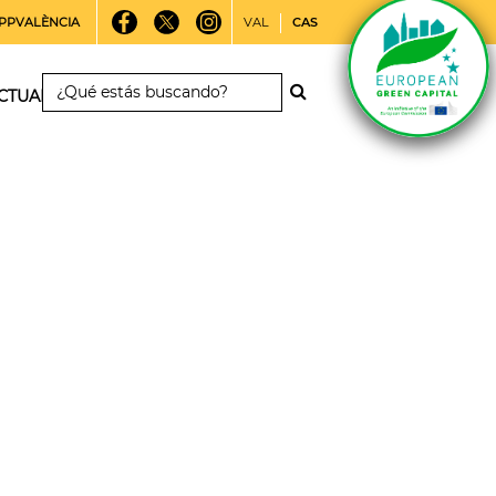
PPVALÈNCIA
VAL
CAS
CTUALIDAD