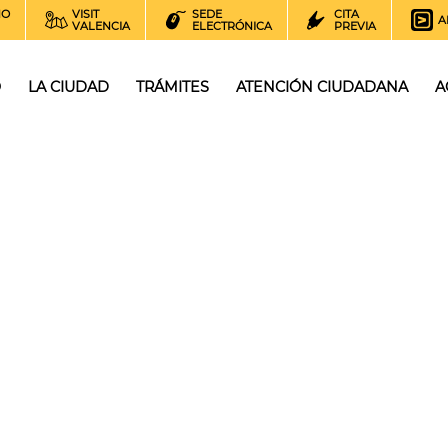
NO
VISIT
SEDE
CITA
A
VALENCIA
ELECTRÓNICA
PREVIA
O
LA CIUDAD
TRÁMITES
ATENCIÓN CIUDADANA
A