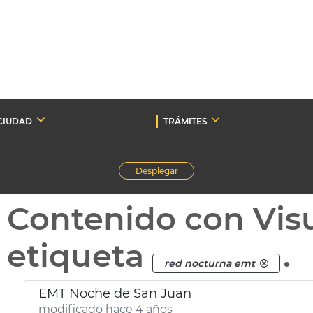
CIUDAD
TRÁMITES
Desplegar
Contenido con Vis
etiqueta
.
red nocturna emt
EMT Noche de San Juan
modificado hace 4 años