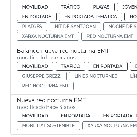
MOVILIDAD
TRÁFICO
PLAYAS
JÓVEN
EN PORTADA
EN PORTADA TEMÁTICA
NO
PLATGES
NIT DE SANT JOAN
NOCHE DE S
XARXA NOCTURNA EMT
RED NOCTURNA EMT
Balance nueva red nocturna EMT
modificado hace 4 años
MOVILIDAD
TRÁFICO
EN PORTADA
GIUSEPPE GREZZI
LÍNIES NOCTURNES
LÍ
RED NOCTURNA EMT
Nueva red nocturna EMT
modificado hace 4 años
MOVILIDAD
EN PORTADA
EN PORTADA T
MOBILITAT SOSTENIBLE
XARXA NOCTURNA EM