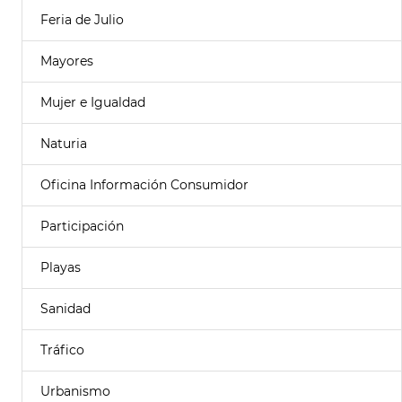
Feria de Julio
Mayores
Mujer e Igualdad
Naturia
Oficina Información Consumidor
Participación
Playas
Sanidad
Tráfico
Urbanismo