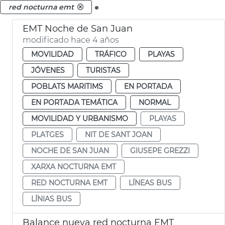
.
red nocturna emt
EMT Noche de San Juan
modificado hace 4 años
MOVILIDAD
TRÁFICO
PLAYAS
JÓVENES
TURISTAS
POBLATS MARITIMS
EN PORTADA
EN PORTADA TEMÁTICA
NORMAL
MOVILIDAD Y URBANISMO
PLAYAS
PLATGES
NIT DE SANT JOAN
NOCHE DE SAN JUAN
GIUSEPE GREZZI
XARXA NOCTURNA EMT
RED NOCTURNA EMT
LÍNEAS BUS
LÍNIAS BUS
Balance nueva red nocturna EMT