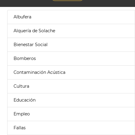
Albufera
Alquería de Solache
Bienestar Social
Bomberos
Contaminación Acústica
Cultura
Educación
Empleo
Fallas