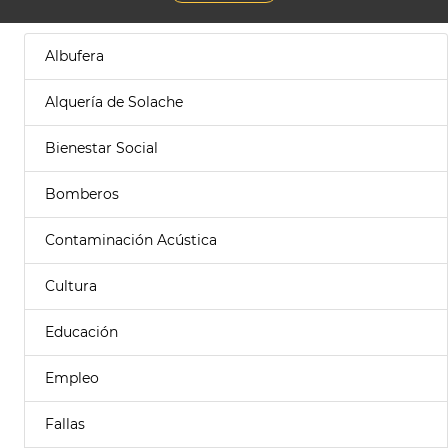
Albufera
Alquería de Solache
Bienestar Social
Bomberos
Contaminación Acústica
Cultura
Educación
Empleo
Fallas