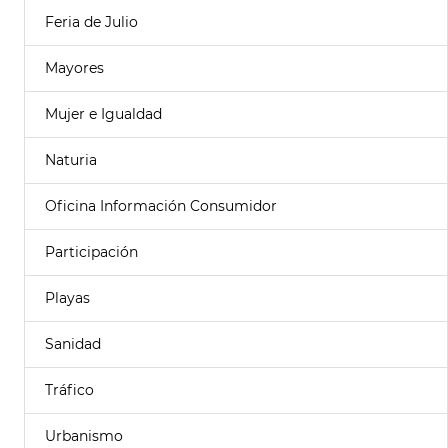
Feria de Julio
Mayores
Mujer e Igualdad
Naturia
Oficina Información Consumidor
Participación
Playas
Sanidad
Tráfico
Urbanismo