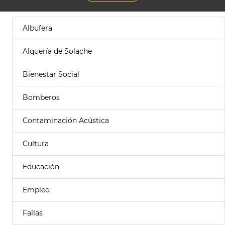
Albufera
Alquería de Solache
Bienestar Social
Bomberos
Contaminación Acústica
Cultura
Educación
Empleo
Fallas