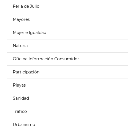
Feria de Julio
Mayores
Mujer e Igualdad
Naturia
Oficina Información Consumidor
Participación
Playas
Sanidad
Tráfico
Urbanismo