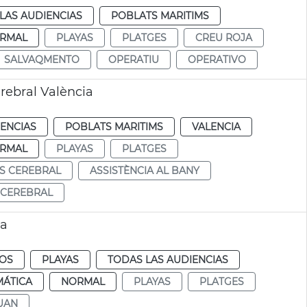
LAS AUDIENCIAS
POBLATS MARITIMS
RMAL
PLAYAS
PLATGES
CREU ROJA
SALVAQMENTO
OPERATIU
OPERATIVO
erebral València
IENCIAS
POBLATS MARITIMS
VALENCIA
RMAL
PLAYAS
PLATGES
IS CEREBRAL
ASSISTÈNCIA AL BANY
 CEREBRAL
ia
NOS
PLAYAS
TODAS LAS AUDIENCIAS
MÁTICA
NORMAL
PLAYAS
PLATGES
UAN