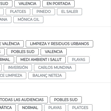
 SUD
VALENCIA
EN PORTADA
PLATGES
PINEDO
EL SALER
ANA
MÓNICA GIL
 VALÈNCIA
LIMPIEZA Y RESIDUOS URBANOS
S
POBLES SUD
VALENCIA
RMAL
MEDI AMBIENT I SALUT
PLAYAS
INVERSIÓN
CARLOS MUNDINA
CE LIMPIEZA
BALANÇ NETEJA
TODAS LAS AUDIENCIAS
POBLES SUD
MÁTICA
NORMAL
PLAYAS
PLATGES