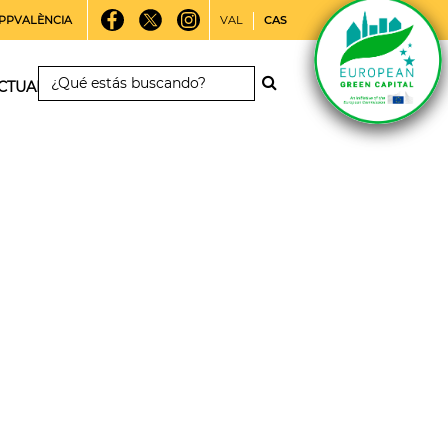
PPVALÈNCIA
VAL
CAS
CTUALIDAD