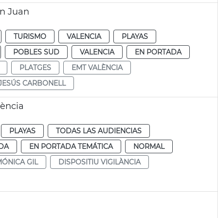
an Juan
TURISMO
VALENCIA
PLAYAS
POBLES SUD
VALENCIA
EN PORTADA
PLATGES
EMT VALÈNCIA
JESÚS CARBONELL
lència
PLAYAS
TODAS LAS AUDIENCIAS
DA
EN PORTADA TEMÁTICA
NORMAL
ÓNICA GIL
DISPOSITIU VIGILÀNCIA