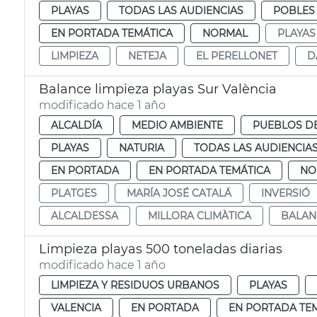
PLAYAS
TODAS LAS AUDIENCIAS
POBLES
EN PORTADA TEMÁTICA
NORMAL
PLAYAS
LIMPIEZA
NETEJA
EL PERELLONET
D
Balance limpieza playas Sur València
modificado hace 1 año
ALCALDÍA
MEDIO AMBIENTE
PUEBLOS DE
PLAYAS
NATURIA
TODAS LAS AUDIENCIA
EN PORTADA
EN PORTADA TEMÁTICA
NO
PLATGES
MARÍA JOSÉ CATALÁ
INVERSIÓ
ALCALDESSA
MILLORA CLIMÀTICA
BALAN
Limpieza playas 500 toneladas diarias
modificado hace 1 año
LIMPIEZA Y RESIDUOS URBANOS
PLAYAS
VALENCIA
EN PORTADA
EN PORTADA TE