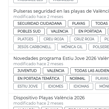
Pulseras seguridad en las playas de Valènc
modificado hace 2 meses
SEGURIDAD CIUDADANA
PLAYAS
TODAS 
POBLES SUD
VALENCIA
EN PORTADA
PLATGES
CREU ROJA
CRUZ ROJA
PL
JESÚS CARBONELL
MÓNICA GIL
POLSERE
Novedades programa Estiu Jove 2026 Valè
modificado hace 2 meses
JUVENTUD
VALENCIA
TODAS LAS AUDIEN
EN PORTADA TEMÁTICA
NORMAL
PLAYAS
ESTIU JOVE
IDIOMES
IDIOMAS
MÓNI
Dispositivo Playas València 2026
modificado hace 2 meses