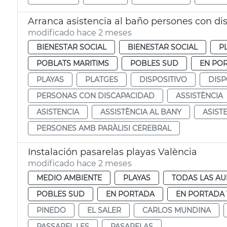
Arranca asistencia al baño persones con di
modificado hace 2 meses
BIENESTAR SOCIAL
BIENESTAR SOCIAL
P
POBLATS MARITIMS
POBLES SUD
EN PO
PLAYAS
PLATGES
DISPOSITIVO
DISP
PERSONAS CON DISCAPACIDAD
ASSISTÈNCIA
ASISTENCIA
ASSISTÈNCIA AL BANY
ASIST
PERSONES AMB PARÀLISI CEREBRAL
Instalación pasarelas playas València
modificado hace 2 meses
MEDIO AMBIENTE
PLAYAS
TODAS LAS AU
POBLES SUD
EN PORTADA
EN PORTADA 
PINEDO
EL SALER
CARLOS MUNDINA
PASSAREL LES
PASARELAS