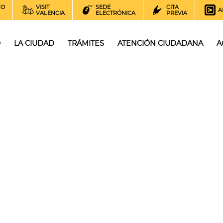
NO
VISIT
SEDE
CITA
A
VALENCIA
ELECTRÓNICA
PREVIA
O
LA CIUDAD
TRÁMITES
ATENCIÓN CIUDADANA
A