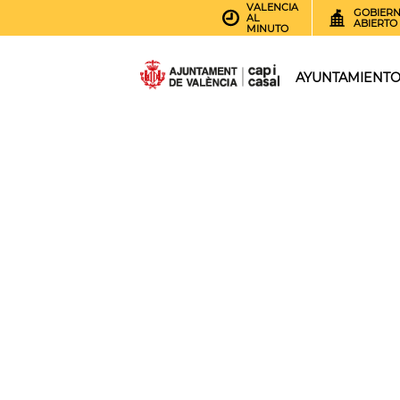
VALENCIA
GOBIER
AL
ABIERTO
MINUTO
AYUNTAMIENT