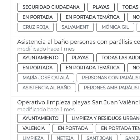
SEGURIDAD CIUDADANA
PLAYAS
TODAS 
EN PORTADA
EN PORTADA TEMÁTICA
NO
CRUZ ROJA
SALVAMENT
MÓNICA GIL
Asistencia al baño personas con parálisis c
modificado hace 1 mes
AYUNTAMIENTO
PLAYAS
TODAS LAS AUD
EN PORTADA
EN PORTADA TEMÁTICA
NO
MARÍA JOSÉ CATALÁ
PERSONAS CON PARÁLIS
ASISTENCIA AL BAÑO
PERONES AMB PARÀLISI
Operativo limpieza playas San Juan Valènc
modificado hace 1 mes
AYUNTAMIENTO
LIMPIEZA Y RESIDUOS URBA
VALENCIA
EN PORTADA
EN PORTADA TE
LIMPIEZA
NETEJA
SANT JOAN
SAN J