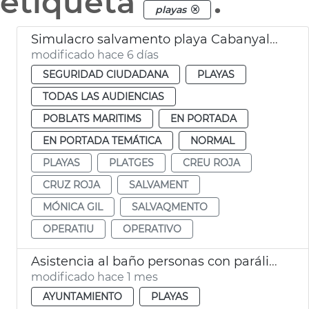
etiqueta
.
playas
Simulacro salvamento playa Cabanyal València
modificado hace 6 días
SEGURIDAD CIUDADANA
PLAYAS
TODAS LAS AUDIENCIAS
POBLATS MARITIMS
EN PORTADA
EN PORTADA TEMÁTICA
NORMAL
PLAYAS
PLATGES
CREU ROJA
CRUZ ROJA
SALVAMENT
MÓNICA GIL
SALVAQMENTO
OPERATIU
OPERATIVO
Asistencia al baño personas con parálisis cerebral València
modificado hace 1 mes
AYUNTAMIENTO
PLAYAS