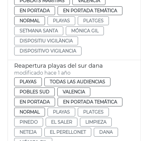
POBLATS MARITIMS
VALENCIA
EN PORTADA
EN PORTADA TEMÁTICA
NORMAL
PLAYAS
PLATGES
SETMANA SANTA
MÓNICA GIL
DISPOSITIU VIGILÀNCIA
DISPOSITIVO VIGILANCIA
Reapertura playas del sur dana
modificado hace 1 año
PLAYAS
TODAS LAS AUDIENCIAS
POBLES SUD
VALENCIA
EN PORTADA
EN PORTADA TEMÁTICA
NORMAL
PLAYAS
PLATGES
PINEDO
EL SALER
LIMPIEZA
NETEJA
EL PERELLONET
DANA