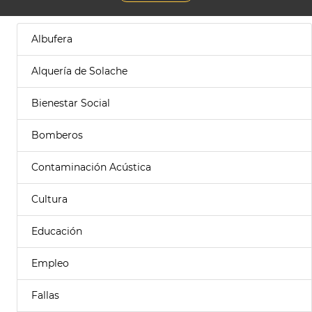
Albufera
Alquería de Solache
Bienestar Social
Bomberos
Contaminación Acústica
Cultura
Educación
Empleo
Fallas