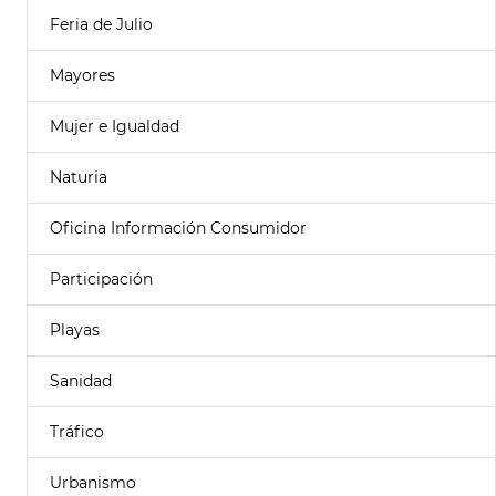
Feria de Julio
Mayores
Mujer e Igualdad
Naturia
Oficina Información Consumidor
Participación
Playas
Sanidad
Tráfico
Urbanismo