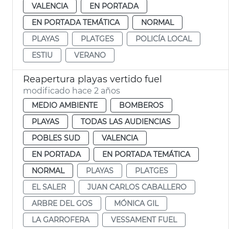
VALENCIA
EN PORTADA
EN PORTADA TEMÁTICA
NORMAL
PLAYAS
PLATGES
POLICÍA LOCAL
ESTIU
VERANO
Reapertura playas vertido fuel
modificado hace 2 años
MEDIO AMBIENTE
BOMBEROS
PLAYAS
TODAS LAS AUDIENCIAS
POBLES SUD
VALENCIA
EN PORTADA
EN PORTADA TEMÁTICA
NORMAL
PLAYAS
PLATGES
EL SALER
JUAN CARLOS CABALLERO
ARBRE DEL GOS
MÓNICA GIL
LA GARROFERA
VESSAMENT FUEL