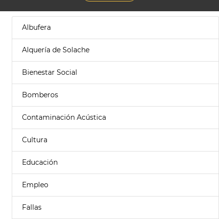
Albufera
Alquería de Solache
Bienestar Social
Bomberos
Contaminación Acústica
Cultura
Educación
Empleo
Fallas