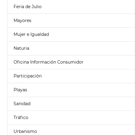
Feria de Julio
Mayores
Mujer e Igualdad
Naturia
Oficina Información Consumidor
Participación
Playas
Sanidad
Tráfico
Urbanismo