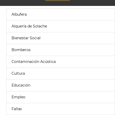
Albufera
Alquería de Solache
Bienestar Social
Bomberos
Contaminación Acústica
Cultura
Educación
Empleo
Fallas