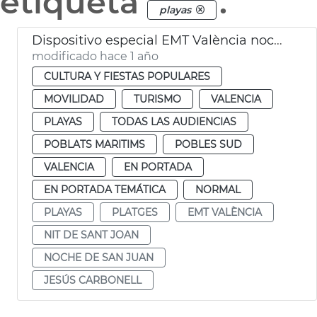
etiqueta
.
playas
Dispositivo especial EMT València noche San Juan
modificado hace 1 año
CULTURA Y FIESTAS POPULARES
MOVILIDAD
TURISMO
VALENCIA
PLAYAS
TODAS LAS AUDIENCIAS
POBLATS MARITIMS
POBLES SUD
VALENCIA
EN PORTADA
EN PORTADA TEMÁTICA
NORMAL
PLAYAS
PLATGES
EMT VALÈNCIA
NIT DE SANT JOAN
NOCHE DE SAN JUAN
JESÚS CARBONELL