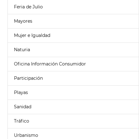
Feria de Julio
Mayores
Mujer e Igualdad
Naturia
Oficina Información Consumidor
Participación
Playas
Sanidad
Tráfico
Urbanismo