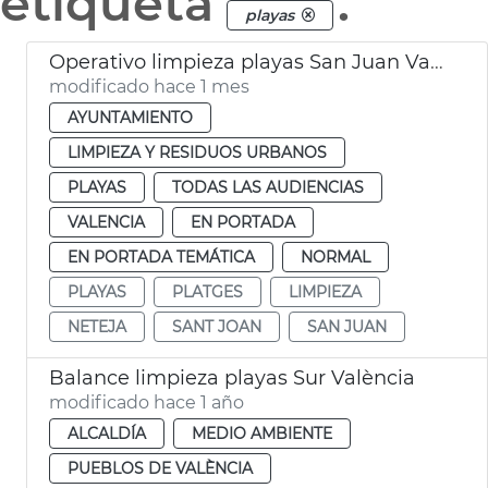
etiqueta
.
playas
Operativo limpieza playas San Juan València
modificado hace 1 mes
AYUNTAMIENTO
LIMPIEZA Y RESIDUOS URBANOS
PLAYAS
TODAS LAS AUDIENCIAS
VALENCIA
EN PORTADA
EN PORTADA TEMÁTICA
NORMAL
PLAYAS
PLATGES
LIMPIEZA
NETEJA
SANT JOAN
SAN JUAN
Balance limpieza playas Sur València
modificado hace 1 año
ALCALDÍA
MEDIO AMBIENTE
PUEBLOS DE VALÈNCIA