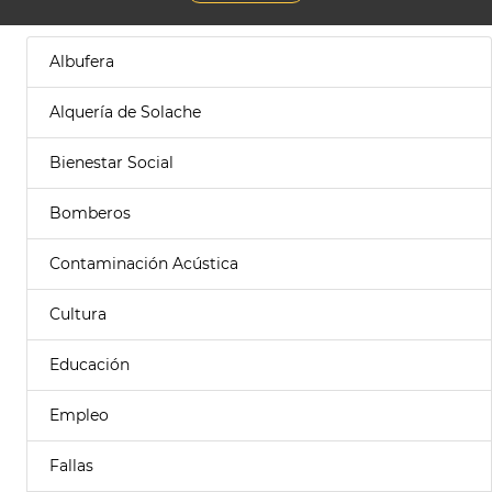
Albufera
Alquería de Solache
Bienestar Social
Bomberos
Contaminación Acústica
Cultura
Educación
Empleo
Fallas