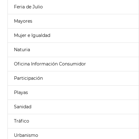
Feria de Julio
Mayores
Mujer e Igualdad
Naturia
Oficina Información Consumidor
Participación
Playas
Sanidad
Tráfico
Urbanismo