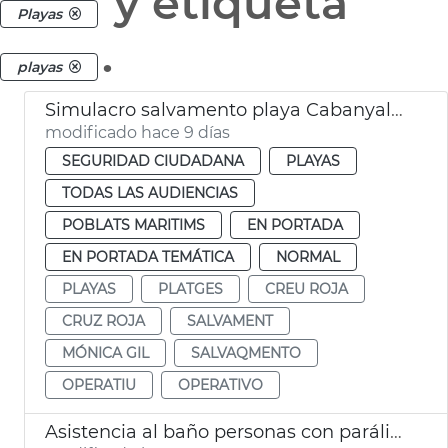
y etiqueta
Playas
.
playas
Simulacro salvamento playa Cabanyal València
modificado hace 9 días
SEGURIDAD CIUDADANA
PLAYAS
TODAS LAS AUDIENCIAS
POBLATS MARITIMS
EN PORTADA
EN PORTADA TEMÁTICA
NORMAL
PLAYAS
PLATGES
CREU ROJA
CRUZ ROJA
SALVAMENT
MÓNICA GIL
SALVAQMENTO
OPERATIU
OPERATIVO
Asistencia al baño personas con parálisis cerebral València