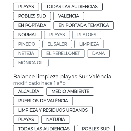
PLAYAS
TODAS LAS AUDIENCIAS
POBLES SUD
VALENCIA
EN PORTADA
EN PORTADA TEMÁTICA
NORMAL
PLAYAS
PLATGES
PINEDO
EL SALER
LIMPIEZA
NETEJA
EL PERELLONET
DANA
MÓNICA GIL
Balance limpieza playas Sur València
modificado hace 1 año
ALCALDÍA
MEDIO AMBIENTE
PUEBLOS DE VALÈNCIA
LIMPIEZA Y RESIDUOS URBANOS
PLAYAS
NATURIA
TODAS LAS AUDIENCIAS
POBLES SUD