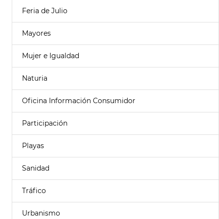
Feria de Julio
Mayores
Mujer e Igualdad
Naturia
Oficina Información Consumidor
Participación
Playas
Sanidad
Tráfico
Urbanismo