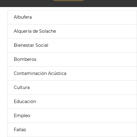
Albufera
Alquería de Solache
Bienestar Social
Bomberos
Contaminación Acústica
Cultura
Educación
Empleo
Fallas