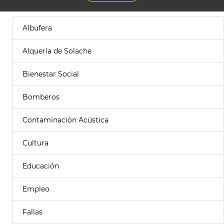
Albufera
Alquería de Solache
Bienestar Social
Bomberos
Contaminación Acústica
Cultura
Educación
Empleo
Fallas