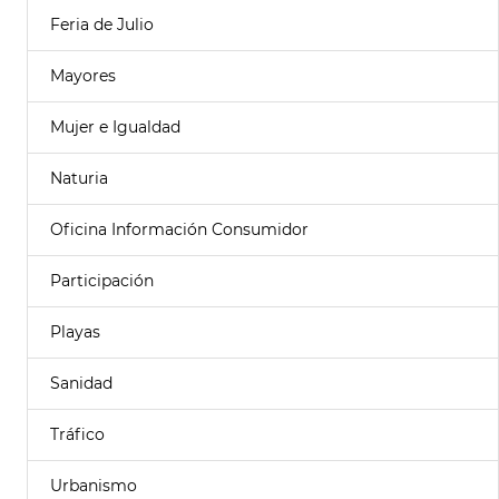
Feria de Julio
Mayores
Mujer e Igualdad
Naturia
Oficina Información Consumidor
Participación
Playas
Sanidad
Tráfico
Urbanismo