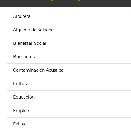
Albufera
Alquería de Solache
Bienestar Social
Bomberos
Contaminación Acústica
Cultura
Educación
Empleo
Fallas