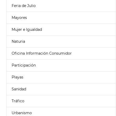
Feria de Julio
Mayores
Mujer e Igualdad
Naturia
Oficina Información Consumidor
Participación
Playas
Sanidad
Tráfico
Urbanismo