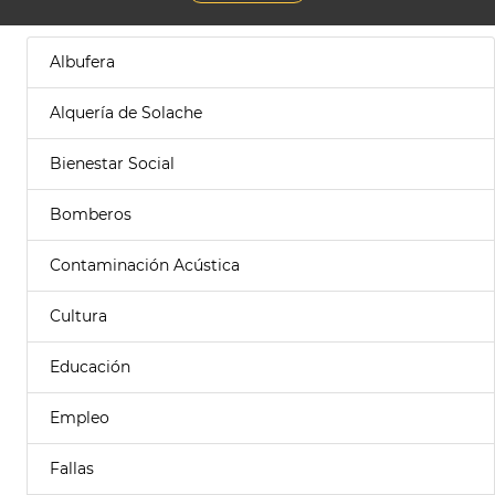
Albufera
Alquería de Solache
Bienestar Social
Bomberos
Contaminación Acústica
Cultura
Educación
Empleo
Fallas