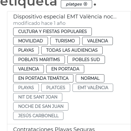
etiqueta
.
platges
Dispositivo especial EMT València noche San Juan
modificado hace 1 año
CULTURA Y FIESTAS POPULARES
MOVILIDAD
TURISMO
VALENCIA
PLAYAS
TODAS LAS AUDIENCIAS
POBLATS MARITIMS
POBLES SUD
VALENCIA
EN PORTADA
EN PORTADA TEMÁTICA
NORMAL
PLAYAS
PLATGES
EMT VALÈNCIA
NIT DE SANT JOAN
NOCHE DE SAN JUAN
JESÚS CARBONELL
Contrataciones Playas Seguras