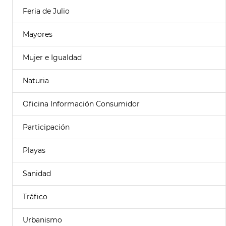
Feria de Julio
Mayores
Mujer e Igualdad
Naturia
Oficina Información Consumidor
Participación
Playas
Sanidad
Tráfico
Urbanismo