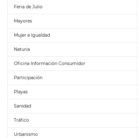
Feria de Julio
Mayores
Mujer e Igualdad
Naturia
Oficina Información Consumidor
Participación
Playas
Sanidad
Tráfico
Urbanismo