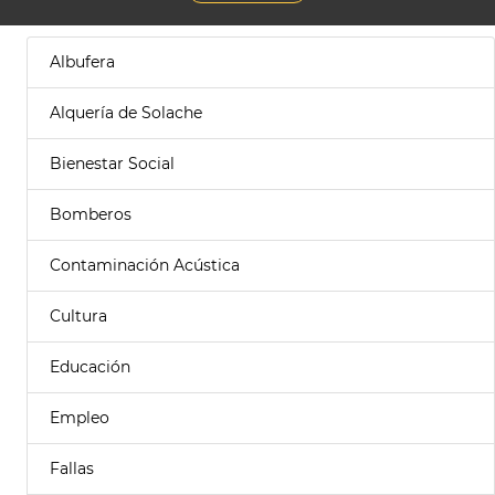
Albufera
Alquería de Solache
Bienestar Social
Bomberos
Contaminación Acústica
Cultura
Educación
Empleo
Fallas