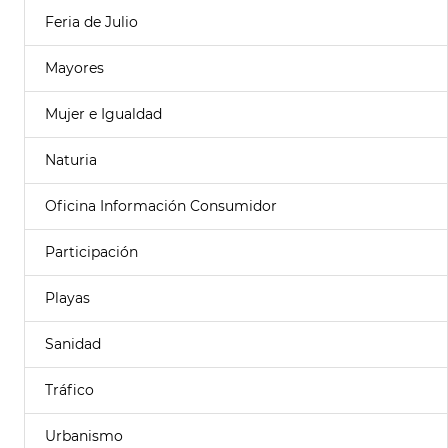
Feria de Julio
Mayores
Mujer e Igualdad
Naturia
Oficina Información Consumidor
Participación
Playas
Sanidad
Tráfico
Urbanismo