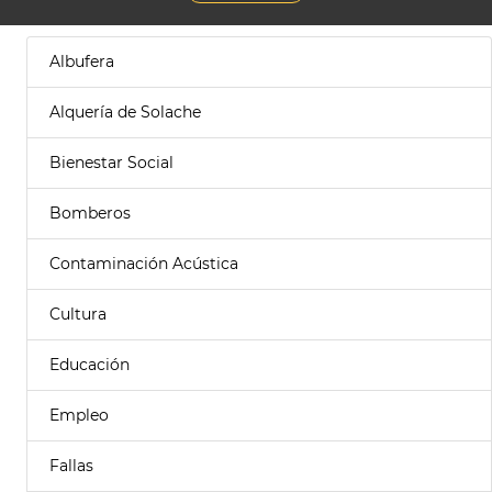
Albufera
Alquería de Solache
Bienestar Social
Bomberos
Contaminación Acústica
Cultura
Educación
Empleo
Fallas