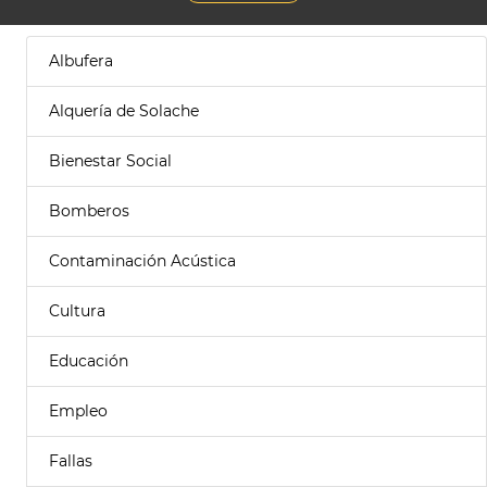
Albufera
Alquería de Solache
Bienestar Social
Bomberos
Contaminación Acústica
Cultura
Educación
Empleo
Fallas