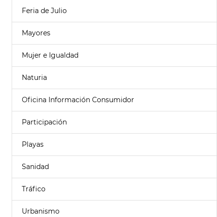
Feria de Julio
Mayores
Mujer e Igualdad
Naturia
Oficina Información Consumidor
Participación
Playas
Sanidad
Tráfico
Urbanismo