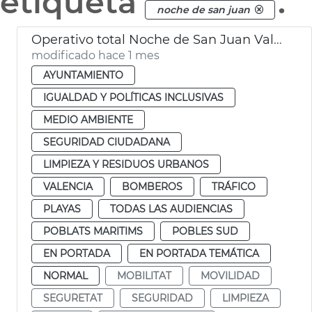
etiqueta
.
noche de san juan
Operativo total Noche de San Juan València. Movilidad, limpieza y seguridad
modificado hace 1 mes
AYUNTAMIENTO
IGUALDAD Y POLÍTICAS INCLUSIVAS
MEDIO AMBIENTE
SEGURIDAD CIUDADANA
LIMPIEZA Y RESIDUOS URBANOS
VALENCIA
BOMBEROS
TRÁFICO
PLAYAS
TODAS LAS AUDIENCIAS
POBLATS MARITIMS
POBLES SUD
EN PORTADA
EN PORTADA TEMÁTICA
NORMAL
MOBILITAT
MOVILIDAD
SEGURETAT
SEGURIDAD
LIMPIEZA