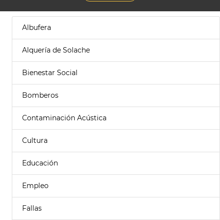
Albufera
Alquería de Solache
Bienestar Social
Bomberos
Contaminación Acústica
Cultura
Educación
Empleo
Fallas