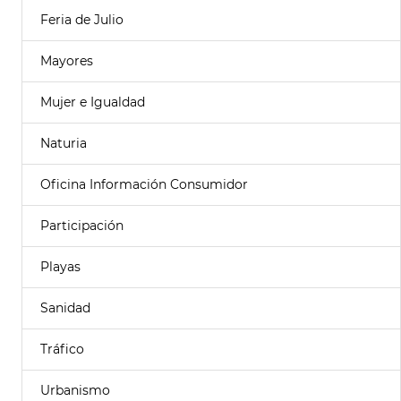
Feria de Julio
Mayores
Mujer e Igualdad
Naturia
Oficina Información Consumidor
Participación
Playas
Sanidad
Tráfico
Urbanismo