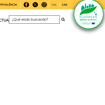
PPVALÈNCIA
VAL
CAS
CTUALIDAD