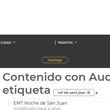
CIUDAD
TRÁMITES
Desplegar
Contenido con Au
etiqueta
.
nit de sant joan
EMT Noche de San Juan
modificado hace 4 años