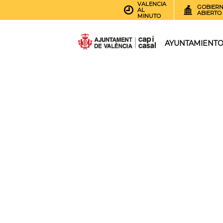
VALENCIA
GOBIER
AL
ABIERTO
MINUTO
AYUNTAMIENT