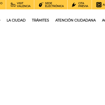
NO
VISIT
SEDE
CITA
A
VALENCIA
ELECTRÓNICA
PREVIA
O
LA CIUDAD
TRÁMITES
ATENCIÓN CIUDADANA
A