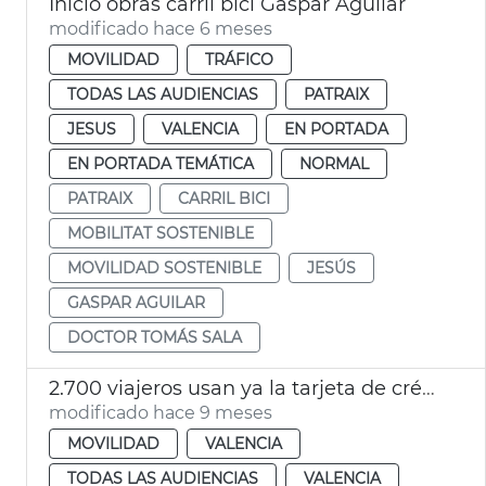
Inicio obras carril bici Gaspar Aguilar
modificado hace 6 meses
MOVILIDAD
TRÁFICO
TODAS LAS AUDIENCIAS
PATRAIX
JESUS
VALENCIA
EN PORTADA
EN PORTADA TEMÁTICA
NORMAL
PATRAIX
CARRIL BICI
MOBILITAT SOSTENIBLE
MOVILIDAD SOSTENIBLE
JESÚS
GASPAR AGUILAR
DOCTOR TOMÁS SALA
2.700 viajeros usan ya la tarjeta de crédito ‘MovimEMT’
modificado hace 9 meses
MOVILIDAD
VALENCIA
TODAS LAS AUDIENCIAS
VALENCIA