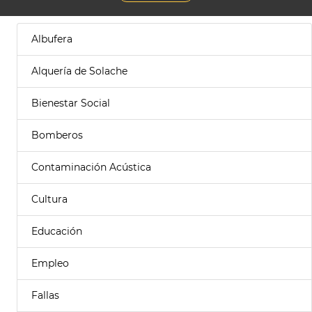
Albufera
Alquería de Solache
Bienestar Social
Bomberos
Contaminación Acústica
Cultura
Educación
Empleo
Fallas