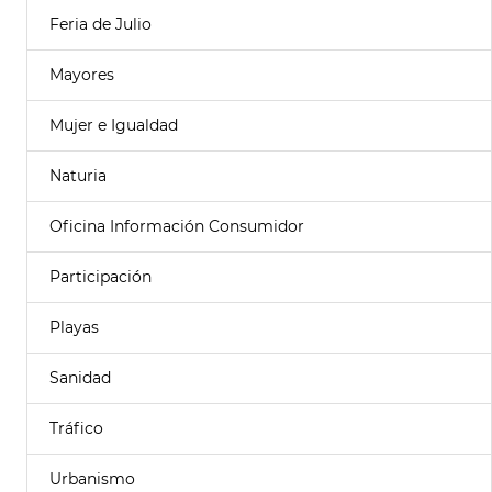
Feria de Julio
Mayores
Mujer e Igualdad
Naturia
Oficina Información Consumidor
Participación
Playas
Sanidad
Tráfico
Urbanismo