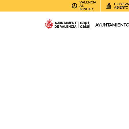
VALENCIA
GOBIER
AL
ABIERTO
MINUTO
AYUNTAMIENT