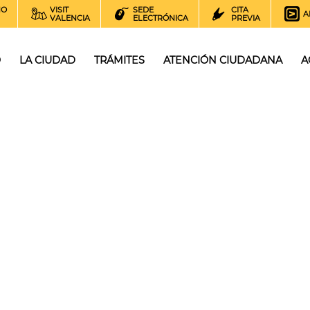
NO
VISIT
SEDE
CITA
A
VALENCIA
ELECTRÓNICA
PREVIA
O
LA CIUDAD
TRÁMITES
ATENCIÓN CIUDADANA
A