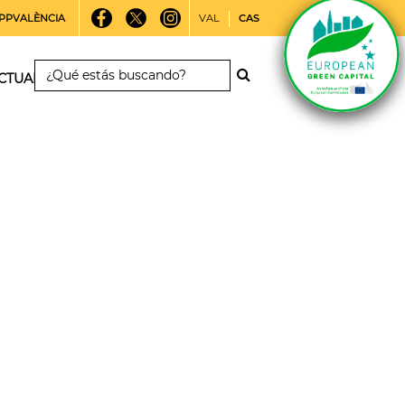
PPVALÈNCIA
VAL
CAS
CTUALIDAD