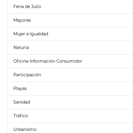
Feria de Julio
Mayores
Mujer e Igualdad
Naturia
Oficina Información Consumidor
Participación
Playas
Sanidad
Tráfico
Urbanismo