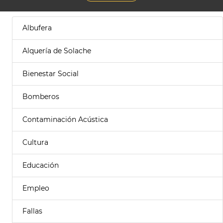
Albufera
Alquería de Solache
Bienestar Social
Bomberos
Contaminación Acústica
Cultura
Educación
Empleo
Fallas