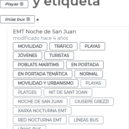
y etiqueta
Playas
.
línias bus
EMT Noche de San Juan
modificado hace 4 años
MOVILIDAD
TRÁFICO
PLAYAS
JÓVENES
TURISTAS
POBLATS MARITIMS
EN PORTADA
EN PORTADA TEMÁTICA
NORMAL
MOVILIDAD Y URBANISMO
PLAYAS
PLATGES
NIT DE SANT JOAN
NOCHE DE SAN JUAN
GIUSEPE GREZZI
XARXA NOCTURNA EMT
RED NOCTURNA EMT
LÍNEAS BUS