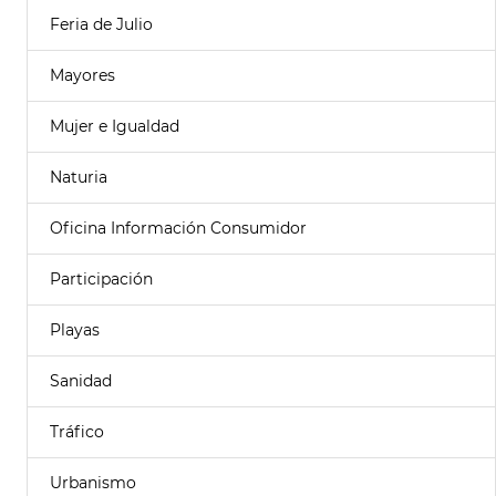
Feria de Julio
Mayores
Mujer e Igualdad
Naturia
Oficina Información Consumidor
Participación
Playas
Sanidad
Tráfico
Urbanismo