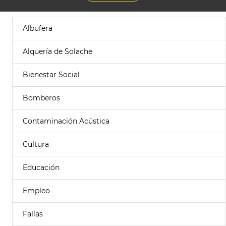
Albufera
Alquería de Solache
Bienestar Social
Bomberos
Contaminación Acústica
Cultura
Educación
Empleo
Fallas