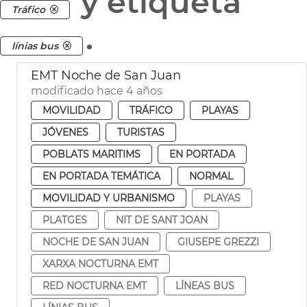
y etiqueta
Tráfico
.
línias bus
EMT Noche de San Juan
modificado hace 4 años
MOVILIDAD
TRÁFICO
PLAYAS
JÓVENES
TURISTAS
POBLATS MARITIMS
EN PORTADA
EN PORTADA TEMÁTICA
NORMAL
MOVILIDAD Y URBANISMO
PLAYAS
PLATGES
NIT DE SANT JOAN
NOCHE DE SAN JUAN
GIUSEPE GREZZI
XARXA NOCTURNA EMT
RED NOCTURNA EMT
LÍNEAS BUS