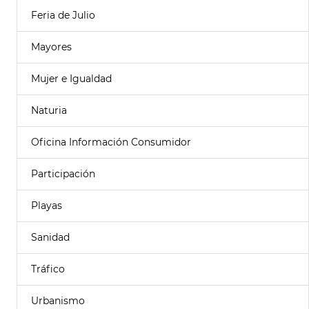
Feria de Julio
Mayores
Mujer e Igualdad
Naturia
Oficina Información Consumidor
Participación
Playas
Sanidad
Tráfico
Urbanismo