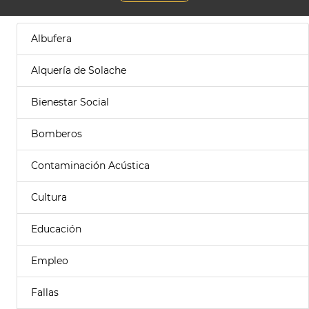
Albufera
Alquería de Solache
Bienestar Social
Bomberos
Contaminación Acústica
Cultura
Educación
Empleo
Fallas