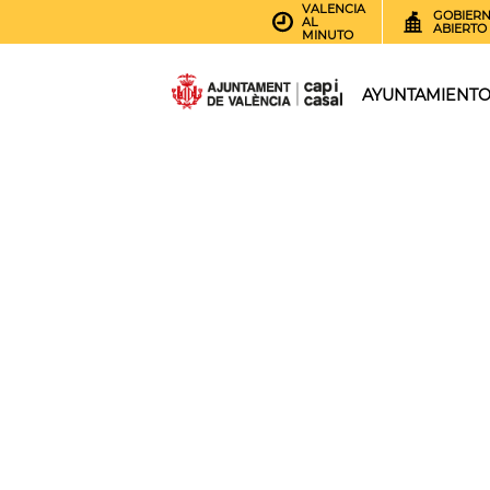
VALENCIA
GOBIER
AL
ABIERTO
MINUTO
AYUNTAMIENT