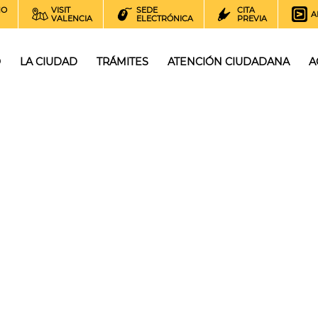
NO
VISIT
SEDE
CITA
A
VALENCIA
ELECTRÓNICA
PREVIA
O
LA CIUDAD
TRÁMITES
ATENCIÓN CIUDADANA
A