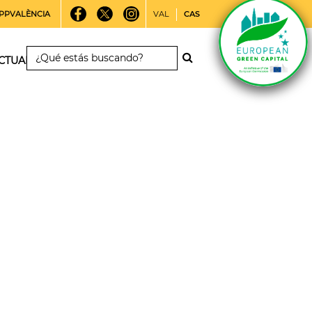
PPVALÈNCIA
VAL
CAS
CTUALIDAD