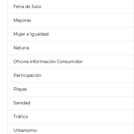
Feria de Julio
Mayores
Mujer e Igualdad
Naturia
Oficina Información Consumidor
Participación
Playas
Sanidad
Tráfico
Urbanismo