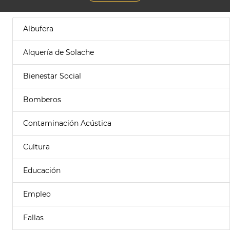
Albufera
Alquería de Solache
Bienestar Social
Bomberos
Contaminación Acústica
Cultura
Educación
Empleo
Fallas