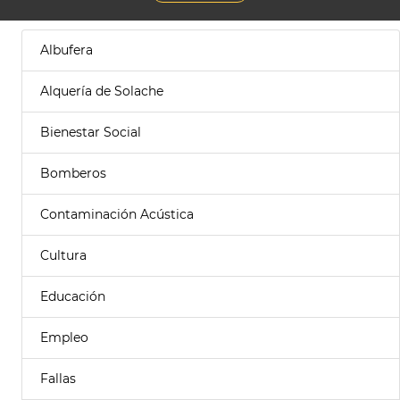
Albufera
Alquería de Solache
Bienestar Social
Bomberos
Contaminación Acústica
Cultura
Educación
Empleo
Fallas