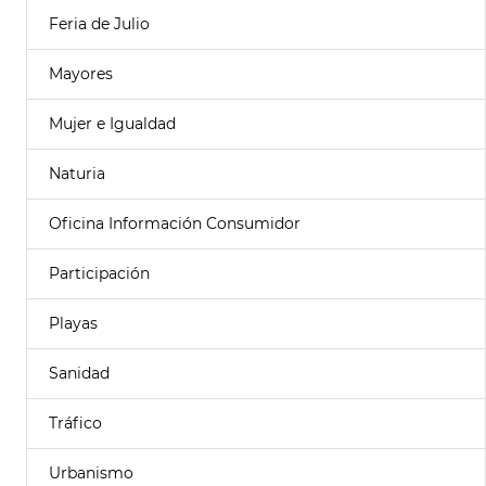
Feria de Julio
Mayores
Mujer e Igualdad
Naturia
Oficina Información Consumidor
Participación
Playas
Sanidad
Tráfico
Urbanismo