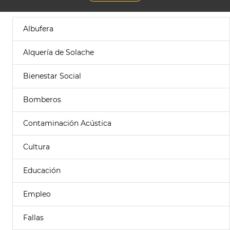
Albufera
Alquería de Solache
Bienestar Social
Bomberos
Contaminación Acústica
Cultura
Educación
Empleo
Fallas