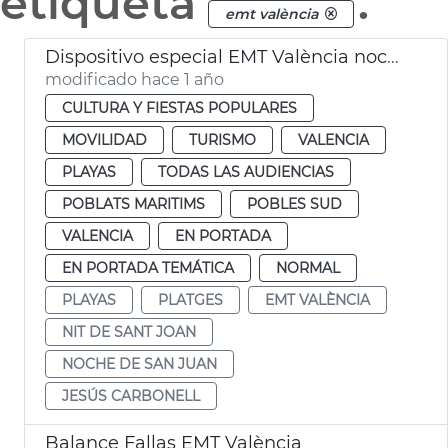
etiqueta
.
emt valència
Dispositivo especial EMT València noche San Juan
modificado hace 1 año
CULTURA Y FIESTAS POPULARES
MOVILIDAD
TURISMO
VALENCIA
PLAYAS
TODAS LAS AUDIENCIAS
POBLATS MARITIMS
POBLES SUD
VALENCIA
EN PORTADA
EN PORTADA TEMÁTICA
NORMAL
PLAYAS
PLATGES
EMT VALÈNCIA
NIT DE SANT JOAN
NOCHE DE SAN JUAN
JESÚS CARBONELL
Balance Fallas EMT València