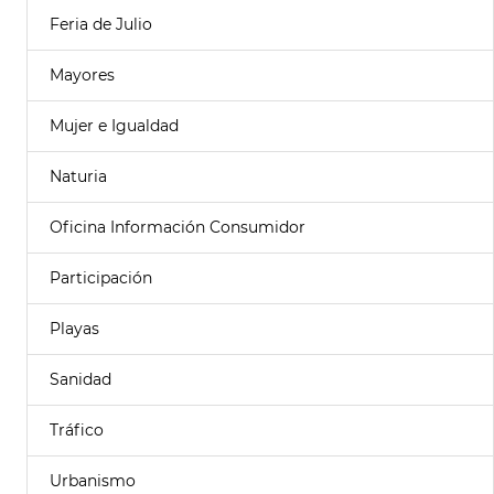
Feria de Julio
Mayores
Mujer e Igualdad
Naturia
Oficina Información Consumidor
Participación
Playas
Sanidad
Tráfico
Urbanismo