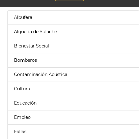
Albufera
Alquería de Solache
Bienestar Social
Bomberos
Contaminación Acústica
Cultura
Educación
Empleo
Fallas