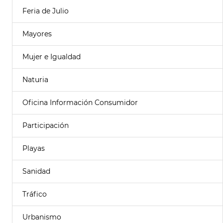
Feria de Julio
Mayores
Mujer e Igualdad
Naturia
Oficina Información Consumidor
Participación
Playas
Sanidad
Tráfico
Urbanismo