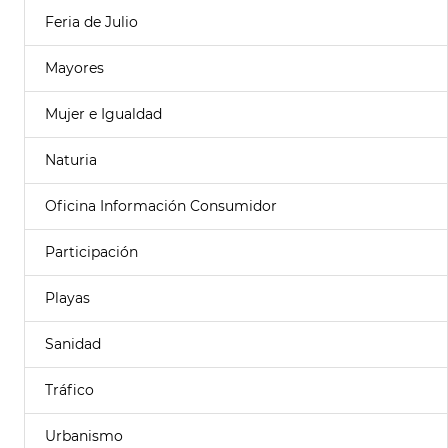
Feria de Julio
Mayores
Mujer e Igualdad
Naturia
Oficina Información Consumidor
Participación
Playas
Sanidad
Tráfico
Urbanismo