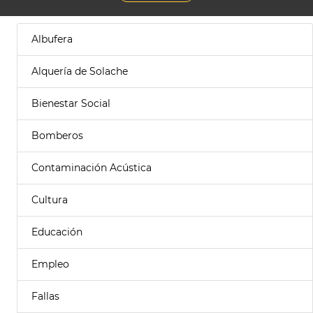
Albufera
Alquería de Solache
Bienestar Social
Bomberos
Contaminación Acústica
Cultura
Educación
Empleo
Fallas