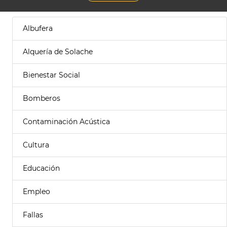
Albufera
Alquería de Solache
Bienestar Social
Bomberos
Contaminación Acústica
Cultura
Educación
Empleo
Fallas