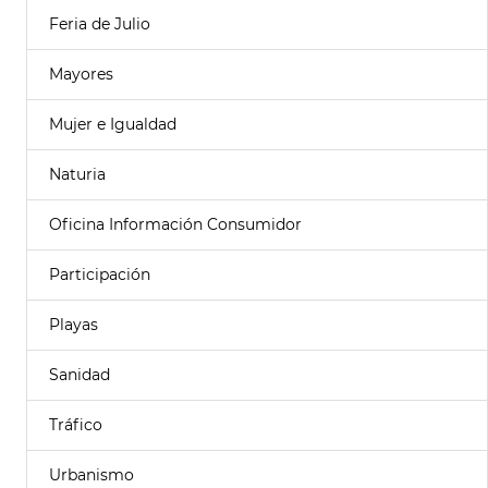
Feria de Julio
Mayores
Mujer e Igualdad
Naturia
Oficina Información Consumidor
Participación
Playas
Sanidad
Tráfico
Urbanismo