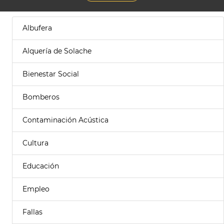
Albufera
Alquería de Solache
Bienestar Social
Bomberos
Contaminación Acústica
Cultura
Educación
Empleo
Fallas