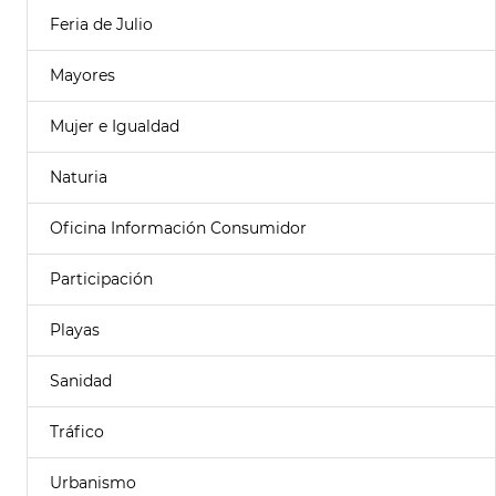
Feria de Julio
Mayores
Mujer e Igualdad
Naturia
Oficina Información Consumidor
Participación
Playas
Sanidad
Tráfico
Urbanismo