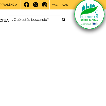
PPVALÈNCIA
VAL
CAS
CTUALIDAD