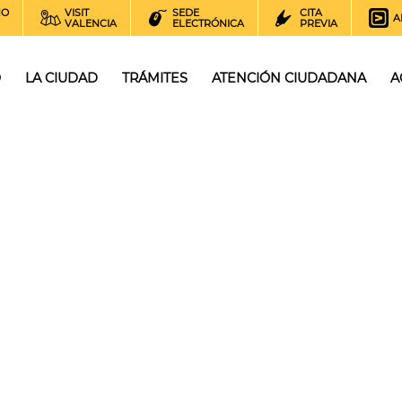
NO
VISIT
SEDE
CITA
A
VALENCIA
ELECTRÓNICA
PREVIA
O
LA CIUDAD
TRÁMITES
ATENCIÓN CIUDADANA
A