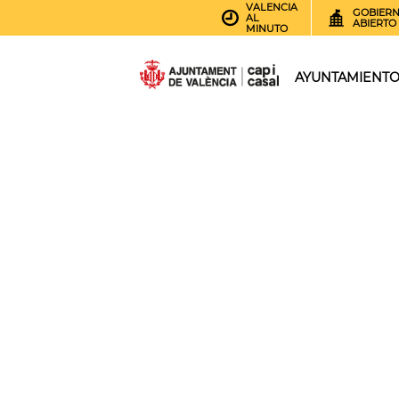
VALENCIA
GOBIER
AL
ABIERTO
MINUTO
AYUNTAMIENT