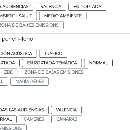
S AUDIENCIAS
VALENCIA
EN PORTADA
MBIENT I SALUT
MEDIO AMBIENTE
ZONA DE BAIXES EMISSIONS
 por el Pleno
IÓN ACÚSTICA
TRÁFICO
ORTADA
EN PORTADA TEMÁTICA
NORMAL
ZBE
ZONA DE BAJAS EMISIONES
LL
MARÍA PÉREZ
DAS LAS AUDIENCIAS
VALENCIA
RMAL
CÀMERES
CÁMARAS
EMISSIONS