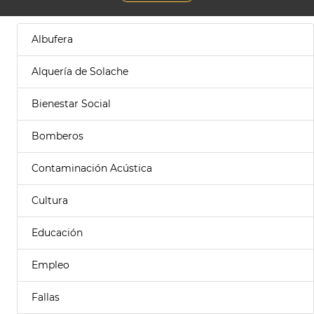
Albufera
Alquería de Solache
Bienestar Social
Bomberos
Contaminación Acústica
Cultura
Educación
Empleo
Fallas