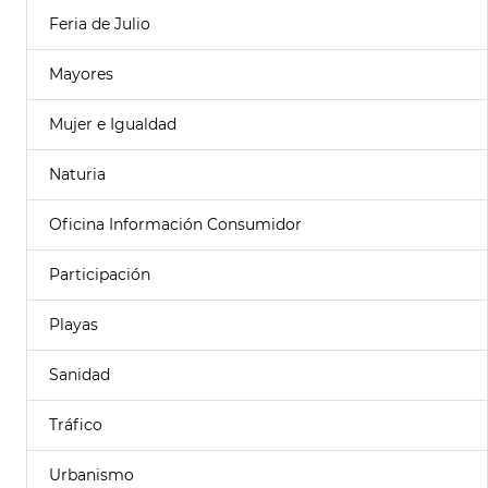
Feria de Julio
Mayores
Mujer e Igualdad
Naturia
Oficina Información Consumidor
Participación
Playas
Sanidad
Tráfico
Urbanismo