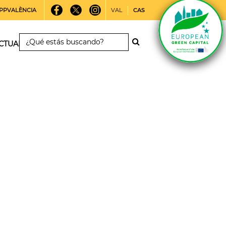
PPVALÈNCIA
VAL
CAS
CTUALIDAD