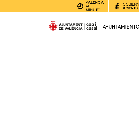
VALENCIA
GOBIER
AL
ABIERTO
MINUTO
AYUNTAMIENT