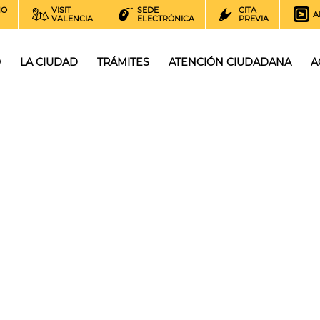
NO
VISIT
SEDE
CITA
A
VALENCIA
ELECTRÓNICA
PREVIA
O
LA CIUDAD
TRÁMITES
ATENCIÓN CIUDADANA
A