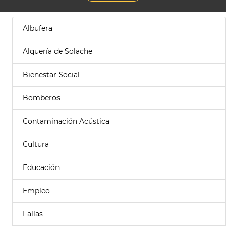
Albufera
Alquería de Solache
Bienestar Social
Bomberos
Contaminación Acústica
Cultura
Educación
Empleo
Fallas