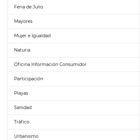
Feria de Julio
Mayores
Mujer e Igualdad
Naturia
Oficina Información Consumidor
Participación
Playas
Sanidad
Tráfico
Urbanismo